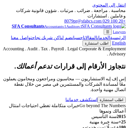
انتقل إلى المحتوى
محاسبة . مراجعة . ضرائب . مرتبات . شؤون قانونية شركات
وعاملين . استشارات
pr@sfabcs.com
+20 100 029 8079
SFA Consultants
Accountants I Auditors I
☰
Lawyers
الرئيسية
الخدمات
المقالات
احسب
انضم لنا
كن شريك نجاح
تواصل معنا
English
اطلب استشارة
Accounting . Audit . Tax . Payroll . Legal Corporate & Employment
. Advisory
نتجاوز الأرقام إلى قرارات
تدعم أعمالك.
إس إف إيه الاستشاريون — محاسبون ومراجعون ومحامون يعملون
معًا لمساندة الشركات والمستثمرين في مصر من خلال نقطة
اتصال مهنية واحدة.
استكشف خدماتنا
اطلب استشارة
Go beyond The Numbers
خبرات متكاملة تغطي احتياجات امتثال
أعمالك ونموها
2015
سنة التأسيس
25+
سنة خبرة مهنية
180+
عميلًا تمت خدمتهم