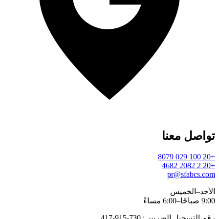
تواصل معنا
+20 100 029 8079
+20 2 2082 4682
pr@sfabcs.com
الأحد–الخميس
9:00 صباحًا–6:00 مساءً
رقم التسجيل الضريبي: 730-915-417