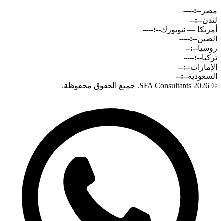
مصر
--:--
---
لندن
--:--
---
أمريكا — نيويورك
--:--
---
الصين
--:--
---
روسيا
--:--
---
تركيا
--:--
---
الإمارات
--:--
---
السعودية
--:--
---
© 2026 SFA Consultants. جميع الحقوق محفوظة.